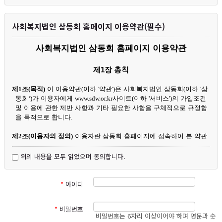
원님들께서는 사이트 방문 시 수시로 그 내용을 확인하여 주시기 바랍니
다.
사회복지법인 삼동회 홈페이지 이용약관(필수)
1. 개인정보의 수집 및 이용목적
삼동회는 다음의 목적을 위하여 개인정보를 처리합니다. 처리하고 있는
사회복지법인 삼동회 홈페이지 이용약관
개인정보는 다음의 목적 이외의 용도로는 이용되지 않으며, 이용 목적이
변경되는 경우에는 개인정보 보호법 제18조에 따라 별도의 동의를 받는 등
필요한 조치를 이행할 예정입니다.
제
1
장 총칙
가. 홈페이지 이용 회원 및 후원회원 관리
제
1
조
(
목적
)
이 이용약관
(
이하
'
약관
')
은 사회복지법인 삼동회
(
이하
'
삼
회원제 서비스 이용에 따른 본인확인, 회원공지 및 콘텐츠 제공, 회원정
동회
‘)
가 이용자에게
www.sdw.or.kr
사이트
(
이하
'
서비스
')
의 가입조건
보관리, 본인확인식별, 가입 및 탈퇴의사 확인, 불량회원 부정 이용 방지,
및 이용에 관한 제반 사항과 기타 필요한 사항을 구체적으로 규정함
불만처리 등 민원처리, 고지사항 전달 등을 목적으로 개인정보를 처리합니
을 목적으로 합니다
.
다.
나. 후원금 접수창구 제공 및 관리
제
2
조
(
이용자의 정의
)
이용자란 삼동회 홈페이지에 접속하여 본 약관
후원금 접수, 기부금영수증 발급, 후원금 사용결과 및 보고, 연말정산
에 따라 회원으로 가입하여 홈페이지를 통해 삼동회가 제공하는 서
간소화신고, 후원관련 안내 및 삼동회 사업·후원 콘텐츠를 제공 할 목적으
비스를 받는 자를 말합니다
.
위의 내용을 모두 읽었으며 동의합니다.
로 개인정보를 처리합니다.
다. 신규 서비스 개발 및 마케팅·광고에 활용
제
3
조
(
이용약관의 효력 및 변경
)
①
이 약관은 서비스 초기화면이나
신규 서비스 개발 및 맞춤 서비스 제공, 서비스의 유효성 확인, 이벤트
및 광고성 정보 제공 및 참여기회 제공, 접속빈도 파악을 통한 서비스 개선,
초기화면과의 연결화면을 통해 이용자에게 공지됨으로써 그 효력이
*
아이디
회원의 서비스 이용에 대한 통계를 목적으로 개인정보를 처리합니다.
발생됩니다
.
②
합리적인 사유가 발생할 경우
,
삼동회는 관계법령에 위배되지 않는
*
비밀번호
그러나 이러한 경우에도 이용자의 기본적 인권침해의 우려가 있는 민감한
범위 내에서 본 약관을 개정할 수 있습니다
.
비밀번호는 6자리 이상이어야 하며 영문과 숫
개인정보(인종, 사상 및 신조, 출신지 및 본적지, 정치적 성향 및 범죄기록,
③
삼동회가 본 약관을 개정하는 경우에는 적용일자 및 개정사유를