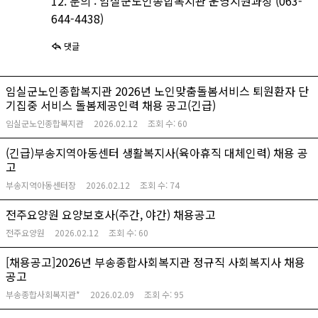
12. 문의 : 임실군노인종합복지관 운영지원과장 (063-
644-4438)
댓글
임실군노인종합복지관 2026년 노인맞춤돌봄서비스 퇴원환자 단
기집중 서비스 돌봄제공인력 채용 공고(긴급)
임실군노인종합복지관
2026.02.12
조회 수:
60
(긴급)부송지역아동센터 생활복지사(육아휴직 대체인력) 채용 공
고
부송지역아동센터장
2026.02.12
조회 수:
74
전주요양원 요양보호사(주간, 야간) 채용공고
전주요양원
2026.02.12
조회 수:
60
[채용공고]2026년 부송종합사회복지관 정규직 사회복지사 채용
공고
부송종합사회복지관*
2026.02.09
조회 수:
95