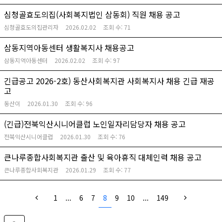
심청골효도의집(사회복지법인 삼동회) 직원 채용 공고
심청골효도의집관리자
2026.02.02
조회 수:
71
삼동지역아동센터 생활복지사 채용공고
삼동지역아동센터
2026.02.02
조회 수:
97
긴급공고 2026-2호) 동산사회복지관 사회복지사 채용 긴급 재공
고
동산이
2026.01.30
조회 수:
96
(긴급)전북익산시니어클럽 노인일자리담당자 채용 공고
전북익산시니어클럽
2026.01.30
조회 수:
76
큰나루종합사회복지관 출산 및 육아휴직 대체인력 채용 공고
큰나루종합사회복지관
2026.01.29
조회 수:
77
1
...
6
7
8
9
10
...
149