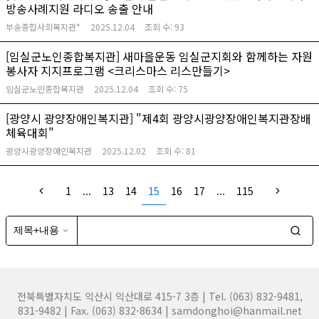
방송사례지원 라디오 송출 안내
부송종합사회복지관*
2025.12.04
조회 수:
93
[임실군노인종합복지관] 새마을운동 임실군지회와 함께하는 자원
봉사자 지지프로그램 <크리스마스 리스만들기>
임실군노인종합복지관
2025.12.04
조회 수:
75
[광양시 광양장애인복지관] "제4회 광양시광양장애인복지관장배
체육대회"
광양시광양장애인복지관
2025.12.02
조회 수:
81
1
...
13
14
15
16
17
...
115
전북특별자치도 익산시 익산대로 415-7 3층 | Tel. (063) 832-9481,
831-9482 | Fax. (063) 832-8634 | samdonghoi@hanmail.net