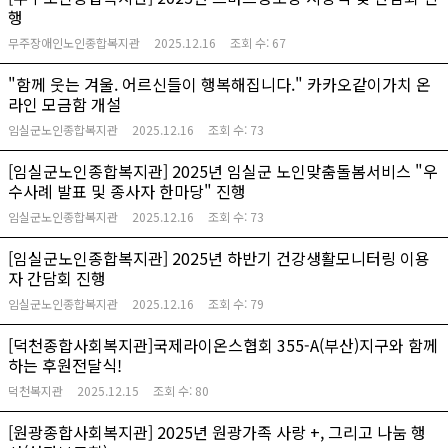
행
무주장애인노인종합복지관
2025.12.16
조회 수:
67
"함께 웃는 겨울. 어르신들이 행복해집니다." 카카오같이가치 온
라인 모금함 개설
임실군노인종합복지관
2025.12.16
조회 수:
73
[임실군노인종합복지관] 2025년 임실군 노인맞춤돌봄서비스 "우
수사례 발표 및 종사자 한마당" 진행
임실군노인종합복지관
2025.12.16
조회 수:
73
[임실군노인종합복지관] 2025년 하반기 건강생활모니터링 이용
자 간담회 진행
임실군노인종합복지관
2025.12.16
조회 수:
79
[덕천종합사회복지관]국제라이온스협회 355-A(부산)지구와 함께
하는 후원전달식!
덕천복지관
2025.12.15
조회 수:
80
[원광종합사회복지관] 2025년 원광가족 사랑 +, 그리고 나눔 행