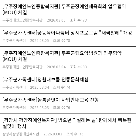
[무주장애인노인종합복지관] 무주군장애인체육회와 업무협약
(MOU) 체결
무주장애인노인종합복지관
2026.03.06
조회 수:
73
[무주군가족센터]공동육아나눔터 상시프로그램 "새싹발레" 개강
무주군가족센터
2026.03.05
조회 수:
78
[무주장애인노인종합복지관] 무주군립요양병원과 업무협약
(MOU) 체결
무주장애인노인종합복지관
2026.03.04
조회 수:
83
[무주군가족센터]정월대보름 전통문화체험
무주군가족센터
2026.03.04
조회 수:
74
[무주군가족센터]돌봄품앗이 사업안내교육 진행
무주군가족센터
2026.03.03
조회 수:
76
[광양시 광양장애인복지관] 병오년 " 설레는 날' 함께해서 행복한
설맞이 행사
광양시광양장애인복지관
2026.03.03
조회 수:
76