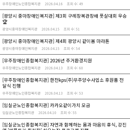
무주장애인노인종합복지관
2026.04.16
조회 수:
49
[광양시 중마장애인복지관] 제3회 구례장복관장배 풋살대회 우승
🏆
광양시중마장애인복지관
2026.04.15
조회 수:
51
[광양시 중마장애인복지관] 제4회 광양시 같이봄 마라톤
광양시중마장애인복지관
2026.04.15
조회 수:
54
[무주장애인종합복지관] 2026년 주거환경지원
무주장애인노인종합복지관
2026.04.13
조회 수:
60
[무주장애인종합복지관] 한전kps(주)무주양수사업소 후원품 전
달식 진행
무주장애인노인종합복지관
2026.04.13
조회 수:
53
[임실군노인종합복지관] 카카오같이가치 모금
임실군노인종합복지관
2026.04.10
조회 수:
55
[임실군노인종합복지관] 자연과 함께하는 몸과 마음의 휴식, 강진