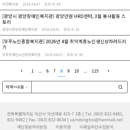
덕천복지관
2026.04.07
조회 수:
68
[광양시 광양장애인복지관] 광양만권 HRD센터, 3월 봉사활동 스
토리
광양시광양장애인복지관
2026.04.05
조회 수:
61
[무주노인종합복지관] 2026년 4월 취약계층노인생신상차려드리
기
무주장애인노인종합복지관
2026.04.03
조회 수:
49
1
...
6
7
8
9
10
...
115
전북특별자치도 익산시 익산대로 415-7 3층 | Tel. (063) 832-9481,
831-9482 | Fax. (063) 832-8634 | samdonghoi@hanmail.net
개인정보처리방침
이용약관
이메일무단수집방지