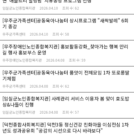
면 '애플트리 힐링팜' 치유농장 프로그램 진행
임실군노인종합복지관
2026.04.10
조회 수:
62
[무주군가족센터]공동육아나눔터 상시프로그램 "새싹발레" 6회
기 종강
무주군가족센터
2026.04.10
조회 수:
58
[무주장애인노인종합복지관] 홍보활동강화_찾아가는 행복 만리
길 행사 홍보부스 운영
무주장애인노인종합복지관
2026.04.08
조회 수:
59
[무주군가족센터]공동육아나눔터 품앗이 전체모임 1차 또로롱딸
기체험
무주군가족센터
2026.04.08
조회 수:
62
[임실군노인종합복지관] 사례관리 서비스 이용자 봄 맞이 효도밥
상&나들이 진행
임실군노인종합복지관
2026.04.08
조회 수:
57
[덕천종합사회복지관] 덕천3동 정신건강 친화마을 이심전심 1차
년도 성과공유회 "공감의 시선으로 다시 바라보다"