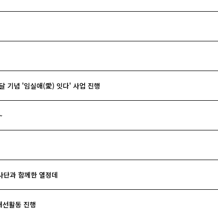
기념 '임실애(愛) 잇다' 사업 진행
~
사단과 함께한 열정데
개선활동 진행