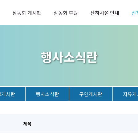
삼동회 게시판
삼동회 후원
산하시설 안내
산
행사소식란
고게시판
행사소식란
구인게시판
자유게
제목