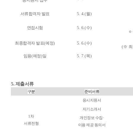
응시원서 접수
서류합격자 발표
5. 4.(
월
)
면접시험
5. 6.(
수
)
o
최종합격자 발표
(
예정
)
5. 6.(
수
)
(
※
최
임용
(
예정
)
일
5. 7.(
목
)
5. 제출서류
구분
준비서류
응시지원서
자기소개서
1
차
개인정보 수집
·
서류전형
이용 제공 동의서