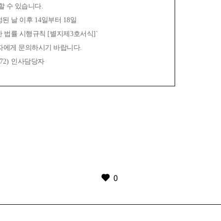
 수 있습니다
.
된 날 이후
14
일부터
18
일
한 법률 시행규칙
[
별지제
3
호서식
]`
자에게 문의하시기 바랍니다
.
772)
인사담당자
0