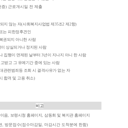
) 근로개시일 전 제출
되지 않는 자
(
사회복지사업법 제
35
조
2
제
2
항
)
또는 피한정후견인
복권되지 아니한 사람
격이 상실되거나 정지된 사람
나 집행이 면제된 날부터
3
년이 지나지 아니 한 사람
고받고 그 유예기간 중에 있는 사람
대관련범죄등 조회 시 결격사유가 없는 자
시 합격 및 고용 취소
)
비고
망이음
,
보령시청 홈페이지
,
삼동회 및 복지관 홈페이지
우편, 방문접수(접수마감일, 마감시간 도착분에 한함)