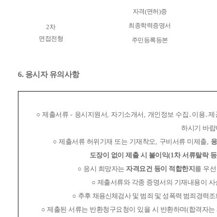
자격
(
면허
)
증
최종학력증명서
2
차
면접전형
주민등록등본
6. 응시자 유의사항
○
제출서류
-
응시지원서
,
자기소개서
,
개인정보 수집
․
이용
․
제
하시기 바랍
○
제출서류 허위기재 또는 기재착오
,
구비서류 미제출
,
응
도장이 없이 제출 시
불이익
(1
차 서류탈락 등
○
응시 희망자는
자격요건 등이 적합한지
를 우선
○
제출서류와 각종 증명서의 기재내용이 사
○
추후 채용신체검사 및 범죄 및 성폭력 범죄경력조
○
제출된 서류는 반환청구요청이 있을 시 반환하며
(
합격자는