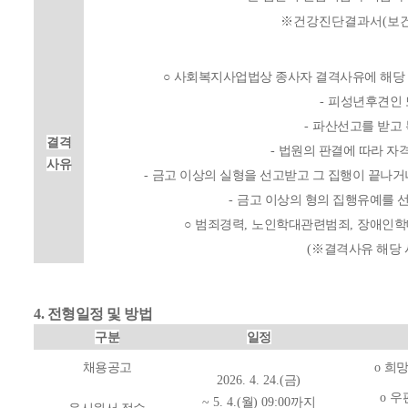
※건강진단결과서(보건증
○
사회복지사업법상 종사자 결격사유에 해당 
-
피성년후견인 
-
파산선고를 받고 
결격
-
법원의 판결에 따라 자
사유
-
금고 이상의 실형을 선고받고 그 집행이 끝나거
-
금고 이상의 형의 집행유예를 선
○
범죄경력
,
노인학대관련범죄
,
장애인학
(
※
결격사유 해당 
4. 전형일정 및 방법
구분
일정
채용공고
o
희
2026. 4. 24.(
금
)
o 
~ 5. 4.(
월
) 09:00
까지