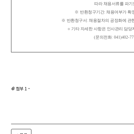
따라 채용서류를 파기할
※
반환청구기간
:
채용여부가 확정
※
반환청구서
:
채용절차의 공정화에 관
○
기타 자세한 사항은 인사관리 담당
(
문의전화
: 041)402-7
첨부 1