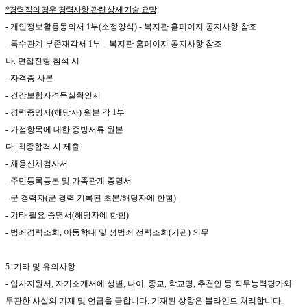
*
경력직의 경우 경력사항 관련 상세 기술 요망
-
개인정보활용동의서
1
부
(
소정양식
)
-
복지관 홈페이지 공지사항 참조
-
특수관계 부존재각서
1
부
–
복지관 홈페이지 공지사항 참조
나
.
면접전형 참석 시
-
자격증 사본
-
건강보험자격득실확인서
-
경력증명서
(
해당자
)
원본 각
1
부
-
가점항목에 대한 증빙서류 원본
다
.
최종합격 시 제출
-
채용신체검사서
-
주민등록등본 및 가족관계 증명서
-
군 경력자
(
군 경력 기록된 초본
/
해당자에 한함
)
-
기타 필요 증명서
(
해당자에 한함
)
-
범죄경력조회
,
아동학대 및 성범죄 전력조회
(
기관
)
의무
5.
기타 및 유의사항
-
입사지원서
,
자기소개서에 성별
,
나이
,
종교
,
학교명
,
추천인 등 직무능력평가와
무관한 사실의 기재 및 언급을 금합니다
.
기재된 상항은 블라인드 처리합니다
.