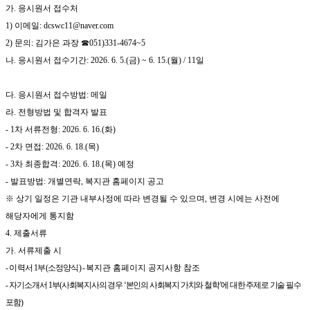
가
.
응시원서 접수처
1)
이메일
: dcswc11@naver.com
2)
문의
:
김가은 과장
☎
051)331-4674~5
나
.
응시원서 접수기간
: 2026. 6. 5.(
금
) ~ 6. 15.(
월
) / 11
일
다
.
응시원서 접수방법
:
메일
라
.
전형방법 및 합격자 발표
- 1
차 서류전형
: 2026. 6. 16.(
화
)
- 2
차 면접
: 2026. 6. 18.(
목
)
- 3
차 최종합격
: 2026. 6. 18.(
목
)
예정
-
발표방법
:
개별연락
,
복지관 홈페이지 공고
※
상기 일정은 기관 내부사정에 따라 변경될 수 있으며
,
변경 시에는 사전에
해당자에게 통지함
4.
제출서류
가
.
서류제출 시
-
이력서
1
부
(
소정양식
) -
복지관 홈페이지 공지사항 참조
-
자기소개서
1
부
(
사회복지사의 경우
‘
본인의 사회복지 가치와 철학
’
에 대한 주제로 기술 필수
포함
)