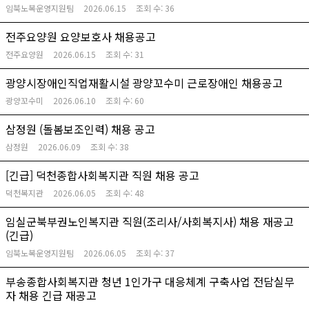
임북노복운영지원팀
2026.06.15
조회 수:
36
전주요양원 요양보호사 채용공고
전주요양원
2026.06.15
조회 수:
31
광양시장애인직업재활시설 광양꼬수미 근로장애인 채용공고
광양꼬수미
2026.06.10
조회 수:
60
삼정원 (돌봄보조인력) 채용 공고
삼정원
2026.06.09
조회 수:
38
[긴급] 덕천종합사회복지관 직원 채용 공고
덕천복지관
2026.06.05
조회 수:
48
임실군북부권노인복지관 직원(조리사/사회복지사) 채용 재공고
(긴급)
임북노복운영지원팀
2026.06.05
조회 수:
37
부송종합사회복지관 청년 1인가구 대응체계 구축사업 전담실무
자 채용 긴급 재공고