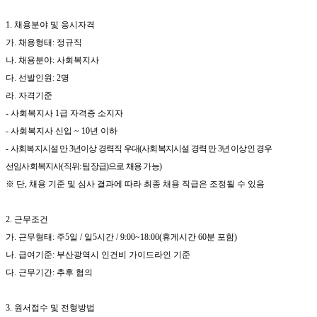
1.
채용분야 및 응시자격
가
.
채용형태
:
정규직
나
.
채용분야
:
사회복지사
다
.
선발인원
: 2
명
라
.
자격기준
-
사회복지사
1
급 자격증 소지자
-
사회복지사 신입
~ 10
년 이하
-
사회복지시설 만
3
년이상 경력직 우대
(
사회복지시설 경력 만
3
년 이상인 경우
선임사회복지사
(
직위
:
팀장급
)
으로 채용 가능
)
※
단
,
채용 기준 및 심사 결과에 따라 최종 채용 직급은 조정될 수 있음
2.
근무조건
가
.
근무형태
:
주
5
일
/
일
5
시간
/ 9:00~18:00(
휴게시간
60
분 포함
)
나
.
급여기준
:
부산광역시 인건비 가이드라인 기준
다
.
근무기간
:
추후 협의
3.
원서접수 및 전형방법